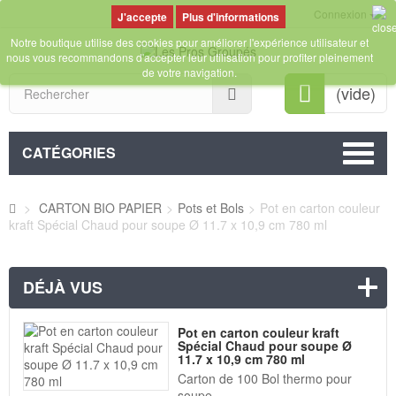
Connexion
Plus d'informations
Notre boutique utilise des cookies pour améliorer l'expérience utilisateur et
nous vous recommandons d'accepter leur utilisation pour profiter pleinement
de votre navigation.
Rechercher
(vide)
CATÉGORIES
>
CARTON BIO PAPIER
>
Pots et Bols
>
Pot en carton couleur
kraft Spécial Chaud pour soupe Ø 11.7 x 10,9 cm 780 ml
DÉJÀ VUS
Pot en carton couleur kraft
Spécial Chaud pour soupe Ø
11.7 x 10,9 cm 780 ml
Carton de 100 Bol thermo pour
soupe...