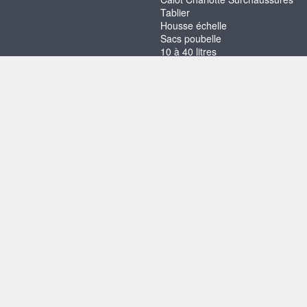
Tablier
Housse échelle
Sacs poubelle
10 à 40 litres
50 à 130 litres
140 à 160 litres
Accessoires de nettoyage
Éponges et lavettes
Raclette
Balai et Brosse
EMBALLAGE PAR SPECIALITES
Poke Bowl
Hamburgers
Kebab Tacos Paninis
Sushis
Frites Nems Samoussas
Sandwichs
Crêpes
Wrap
Pâtisserie
Soupe
Pâtes
Déstockage