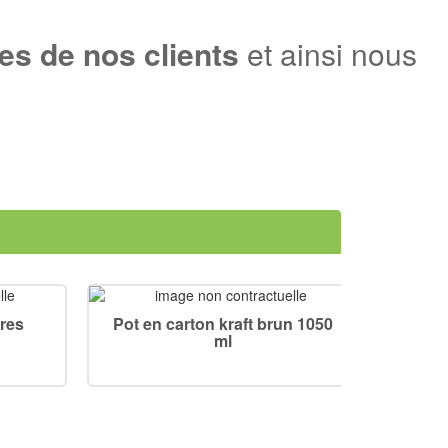
s de nos clients
et ainsi nous
tres
Pot en carton kraft brun 1050
Couve
ml