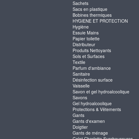
Sachets
Sacs en plastique
Bobines thermiques
HYGIENE ET PROTECTION
Hygiène
Essuie Mains
Papier toilette
Distributeur
Produits Nettoyants
Sols et Surfaces
Textile
Parfum d'ambiance
Sanitaire
Désinfection surface
Vaisselle
Savon et gel hydroalcoolique
Savons
Gel hydroalcoolique
Protections & Vêtements
Gants
Gants d'examen
Doigtier
Gants de ménage
Calot Charlotte Surchaussures