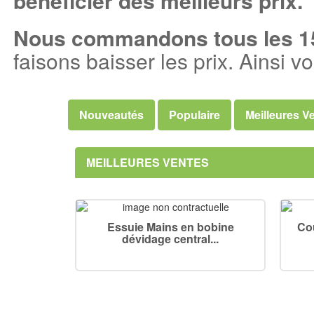
bénéficier des meilleurs prix.
Nous commandons tous les 15 
faisons baisser les prix. Ainsi vo
Nouveautés
Populaire
Meilleures V
MEILLEURES VENTES
Essuie Mains en bobine
Cou
dévidage central...