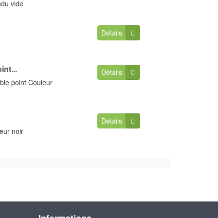
ndu vide
Détails
nt...
Détails
ble point Couleur
Détails
eur noir