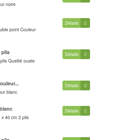
ur noire
Détails
uble point Couleur
 plis
Détails
plis Qualité ouate
uleur...
Détails
eur blanc
 blanc
Détails
 x 40 cm 2 plis
 plis