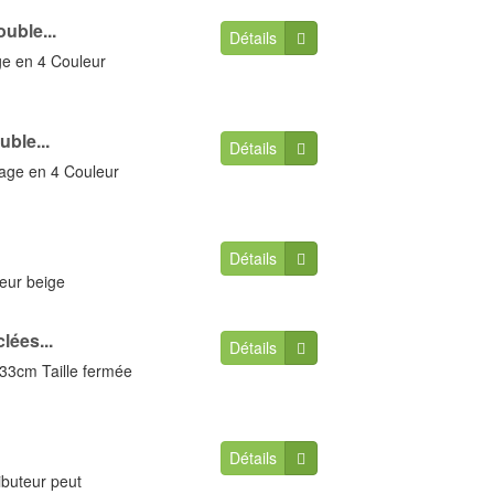
uble...
Détails
ge en 4 Couleur
ble...
Détails
iage en 4 Couleur
Détails
leur beige
lées...
Détails
x33cm Taille fermée
Détails
ibuteur peut