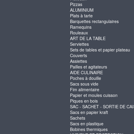
Pizzas
ALUMINIUM
Plats à tarte
Barquettes rectangulaires
Ramequins
Rouleaux
ART DE LA TABLE
Serviettes
Sets de tables et papier plateau
Couverts
Assiettes
Pailles et agitateurs
AIDE CULINAIRE
Poches à douille
Sacs sous vide
Fim alimentaire
Papier et moules cuisson
Piques en bois
SAC - SACHET - SORTIE DE CA
Sacs en papier kraft
Sachets
Sacs en plastique
Bobines thermiques