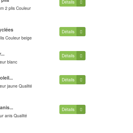
Détails
m 2 plis Couleur
yclées
Détails
lis Couleur beige
...
Détails
leur blanc
eil...
Détails
eur jaune Qualité
nis...
Détails
ur anis Qualité