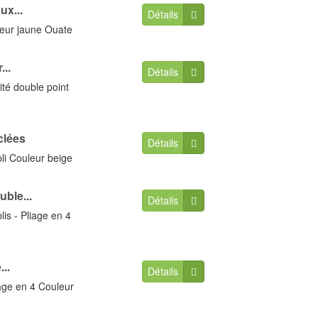
ux...
Détails
leur jaune Ouate
...
Détails
ité double point
clées
Détails
li Couleur beige
ble...
Détails
is - Pliage en 4
..
Détails
iage en 4 Couleur