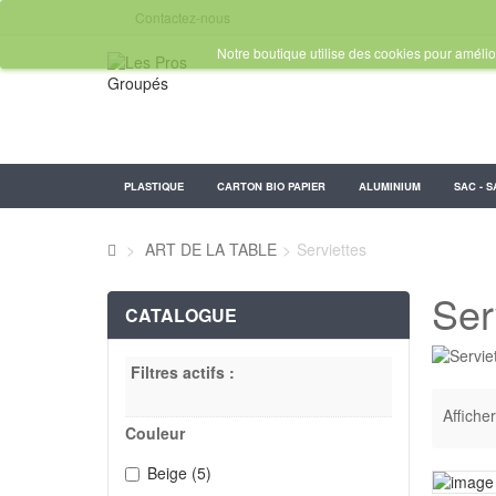
Contactez-nous
Notre boutique utilise des cookies pour amélior
PLASTIQUE
CARTON BIO PAPIER
ALUMINIUM
SAC - S
>
ART DE LA TABLE
>
Serviettes
Ser
CATALOGUE
Filtres actifs :
Afficher
Couleur
Beige
(5)