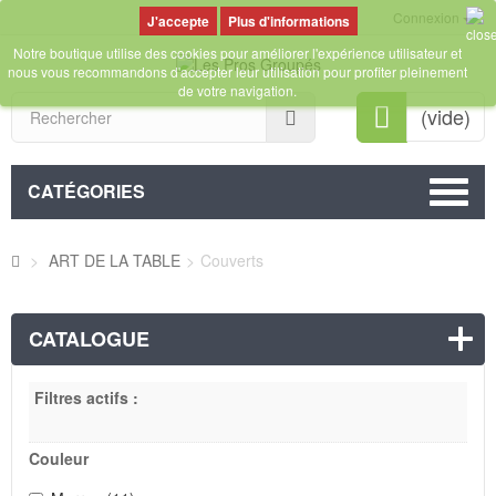
Connexion
Plus d'informations
Notre boutique utilise des cookies pour améliorer l'expérience utilisateur et
nous vous recommandons d'accepter leur utilisation pour profiter pleinement
de votre navigation.
Rechercher
(vide)
CATÉGORIES
>
ART DE LA TABLE
>
Couverts
CATALOGUE
Filtres actifs :
Couleur