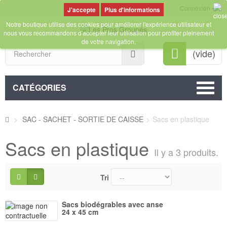
Connexion
Plus d'informations
Notre boutique utilise des cookies pour améliorer l'expérience utilisateur et
nous vous recommandons d'accepter leur utilisation pour profiter pleinement
de votre navigation.
Rechercher
(vide)
CATÉGORIES
>
SAC - SACHET - SORTIE DE CAISSE
>
Sacs en plastique
Sacs en plastique
Il y a 3 produits.
Tri
Sacs biodégrables avec anse
24 x 45 cm