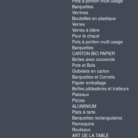
Pots à portion multi usage
Barquettes
Verrines
Bouteilles en plastique
Verres
Verres à bière
Pour le chaud
Pots à portion multi usage
Barquettes
CARTON BIO PAPIER
Boîtes avec couvercle
Pots et Bols
Gobelets en carton
Barquettes et Cornets
Papier emballage
Boîtes pâtissières et traiteurs
Plateaux
Pizzas
ALUMINIUM
Plats à tarte
Barquettes rectangulaires
Ramequins
Rouleaux
ART DE LA TABLE