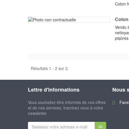
Coton h
Coton 
Vendu à 
nettoya
piqûres 
Résultats 1 - 2 sur 2.
Lettre d'informations
Nous s
Vous souhaitez être informés de nos offres
Face
et de nos services, inscrivez vous à notre
newsletter
ok