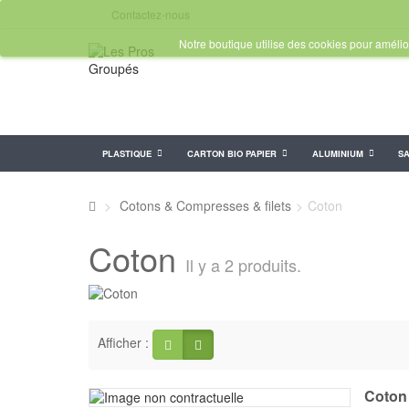
Contactez-nous
Notre boutique utilise des cookies pour amélior
PLASTIQUE
CARTON BIO PAPIER
ALUMINIUM
SA
>
Cotons & Compresses & filets
>
Coton
Coton
Il y a 2 produits.
Afficher :
Coton 