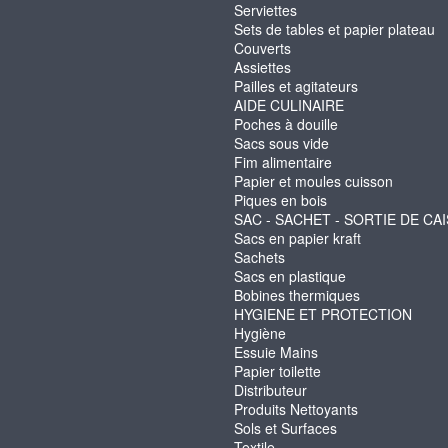
Serviettes
Sets de tables et papier plateau
Couverts
Assiettes
Pailles et agitateurs
AIDE CULINAIRE
Poches à douille
Sacs sous vide
Fim alimentaire
Papier et moules cuisson
Piques en bois
SAC - SACHET - SORTIE DE CA
Sacs en papier kraft
Sachets
Sacs en plastique
Bobines thermiques
HYGIENE ET PROTECTION
Hygiène
Essuie Mains
Papier toilette
Distributeur
Produits Nettoyants
Sols et Surfaces
Textile