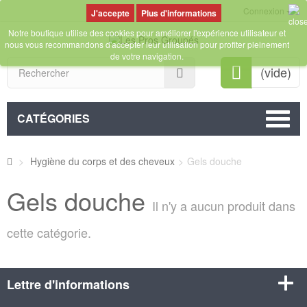
Connexion
Plus d'informations
Notre boutique utilise des cookies pour améliorer l'expérience utilisateur et
nous vous recommandons d'accepter leur utilisation pour profiter pleinement
de votre navigation.
Rechercher
(vide)
CATÉGORIES
>
Hygiène du corps et des cheveux
>
Gels douche
Gels douche
Il n'y a aucun produit dans
cette catégorie.
Lettre d'informations