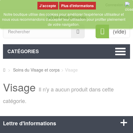
Connexion
Plus d'informations
Notre boutique utilise des cookies pour améliorer l'expérience utilisateur et
nous vous recommandons d'accepter leur utilisation pour profiter pleinement
de votre navigation.
Rechercher
(vide)
CATÉGORIES
>
Soins du Visage et corps
>
Visage
Visage
Il n'y a aucun produit dans cette
catégorie.
Lettre d'informations