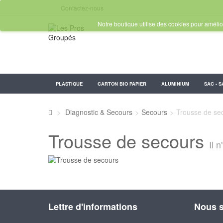
Contactez-nous
Notre boutique utilise des cookies pour amélior
PLASTIQUE
CARTON BIO PAPIER
ALUMINIUM
SAC - S
>
Diagnostic & Secours
>
Secours
>
Trousse de se
Trousse de secours
Il 
Lettre d'informations
Nous s