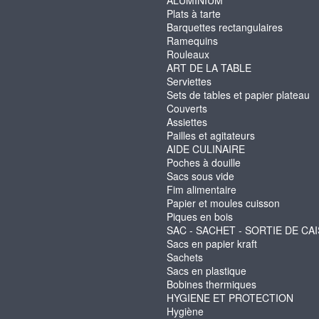
ALUMINIUM
Plats à tarte
Barquettes rectangulaires
Ramequins
Rouleaux
ART DE LA TABLE
Serviettes
Sets de tables et papier plateau
Couverts
Assiettes
Pailles et agitateurs
AIDE CULINAIRE
Poches à douille
Sacs sous vide
Fim alimentaire
Papier et moules cuisson
Piques en bois
SAC - SACHET - SORTIE DE CA
Sacs en papier kraft
Sachets
Sacs en plastique
Bobines thermiques
HYGIENE ET PROTECTION
Hygiène