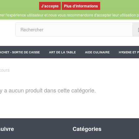
Plus d'informations
er l'expérience utilisateur et nous vous recommandons d'accepter leur utilisation p
ACHET - SORTIE DE CAISSE
ART DE LA TABLE
AIDE CULINAIRE
HYGIENE ET 
cours
n'y a aucun produit dans cette catégorie.
uivre
Catégories