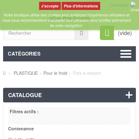
Connexion
Plus d'informations
Notre boutique utilise des cookies pour améliorer l'expérience utilisateur et
nous vous recommandons d'accepter leur utilisation pour profiter pleinement
de votre navigation.
Rechercher
(vide)
CATÉGORIES
>
PLASTIQUE
>
Pour le froid
>
Pots à dessert
CATALOGUE
Filtres actifs :
Contenance