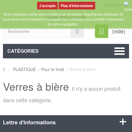
Connexion
Plus d'informations
Notre boutique utilise des cookies pour améliorer l'expérience utilisateur et
nous vous recommandons d'accepter leur utilisation pour profiter pleinement
de votre navigation.
Rechercher
(vide)
CATÉGORIES
>
PLASTIQUE
>
Pour le froid
>
Verres à bière
Verres à bière
Il n'y a aucun produit
dans cette catégorie.
Lettre d'informations