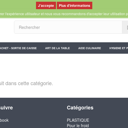
Plus d'informations
er l'expérience utilisateur et nous vous recommandons d'accepter leur utilisation p
ACHET - SORTIE DE CAISSE
ART DE LA TABLE
AIDE CULINAIRE
HYGIENE ET 
uit dans cette catégorie.
uivre
Catégories
book
PLASTIQUE
Pour le froid