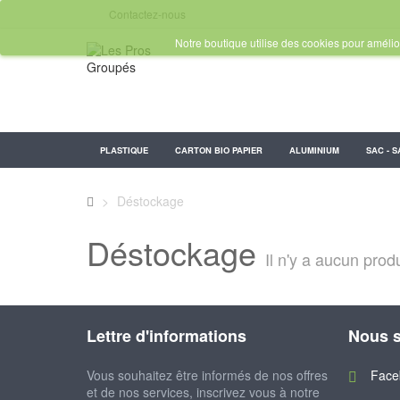
Contactez-nous
Notre boutique utilise des cookies pour amélior
PLASTIQUE
CARTON BIO PAPIER
ALUMINIUM
SAC - S
>
Déstockage
Déstockage
Il n'y a aucun prod
Lettre d'informations
Nous s
Vous souhaitez être informés de nos offres
Face
et de nos services, inscrivez vous à notre