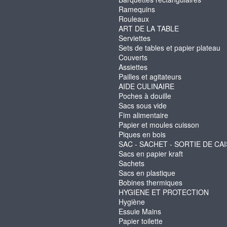
Ramequins
Rouleaux
ART DE LA TABLE
Serviettes
Sets de tables et papier plateau
Couverts
Assiettes
Pailles et agitateurs
AIDE CULINAIRE
Poches à douille
Sacs sous vide
Fim alimentaire
Papier et moules cuisson
Piques en bois
SAC - SACHET - SORTIE DE CA
Sacs en papier kraft
Sachets
Sacs en plastique
Bobines thermiques
HYGIENE ET PROTECTION
Hygiène
Essuie Mains
Papier toilette