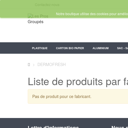
Contactez-nous
Notre boutique utilise des cookies pour amélior
PLASTIQUE
CARTON BIO PAPIER
ALUMINIUM
SAC - S
>
DERMOFRESH
Liste de produits p
Pas de produit pour ce fabricant.
Lettre d'informations
Nous s