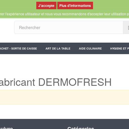
Plus d'informations
er l'expérience utilisateur et nous vous recommandons d'accepter leur utilisation p
ACHET - SORTIE DE CAISSE
ART DE LA TABLE
AIDE CULINAIRE
HYGIENE ET 
ar fabricant DERMOFRESH
uivre
Catégories