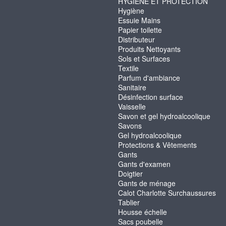
HYGIENE ET PROTECTION
Hygiène
Essuie Mains
Papier toilette
Distributeur
Produits Nettoyants
Sols et Surfaces
Textile
Parfum d'ambiance
Sanitaire
Désinfection surface
Vaisselle
Savon et gel hydroalcoolique
Savons
Gel hydroalcoolique
Protections & Vêtements
Gants
Gants d'examen
Doigtier
Gants de ménage
Calot Charlotte Surchaussures
Tablier
Housse échelle
Sacs poubelle