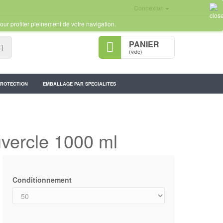
Connexion
our profiter pleinement de votre navigation.
PANIER
Rechercher
(vide)
PROTECTION
EMBALLAGE PAR SPECIALITES
uvercle 1000 ml
Conditionnement