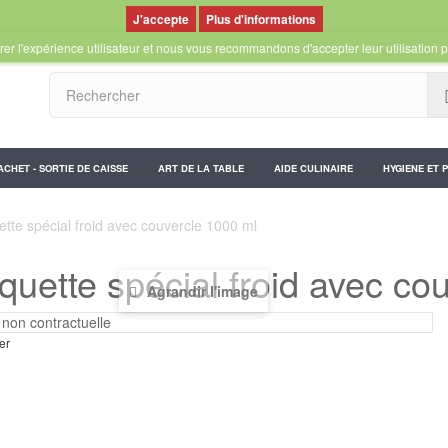
Plus d'informations
er l'expérience utilisateur et nous vous recommandons d'accepter leur utilisation p
ACHET - SORTIE DE CAISSE
ART DE LA TABLE
AIDE CULINAIRE
HYGIENE ET 
tte spécial froid avec couvercle 1000 ml
quette spécial froid avec co
Agrandir l'image
er