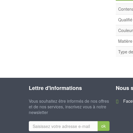
Conten
Qualifié
Couleur
Matière
Type de
Lettre d'informations
Nous s
Vous souhaitez être informés de nos offres
Face
et de nos services, inscrivez vous à notre
newsletter
ok