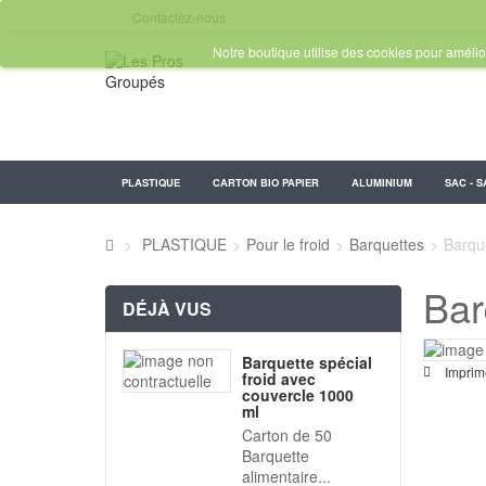
Contactez-nous
Notre boutique utilise des cookies pour amélior
PLASTIQUE
CARTON BIO PAPIER
ALUMINIUM
SAC - S
>
PLASTIQUE
>
Pour le froid
>
Barquettes
>
Barque
Bar
DÉJÀ VUS
Barquette spécial
Imprim
froid avec
couvercle 1000
ml
Carton de 50
Barquette
alimentaire...