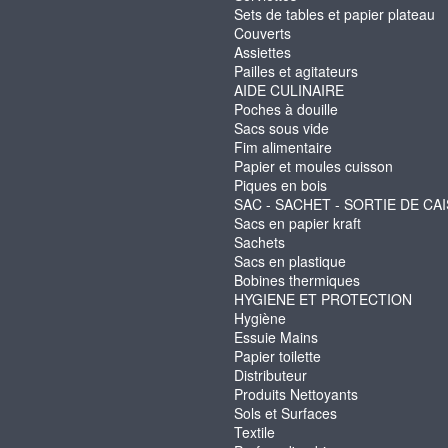
Sets de tables et papier plateau
Couverts
Assiettes
Pailles et agitateurs
AIDE CULINAIRE
Poches à douille
Sacs sous vide
Fim alimentaire
Papier et moules cuisson
Piques en bois
SAC - SACHET - SORTIE DE CA
Sacs en papier kraft
Sachets
Sacs en plastique
Bobines thermiques
HYGIENE ET PROTECTION
Hygiène
Essuie Mains
Papier toilette
Distributeur
Produits Nettoyants
Sols et Surfaces
Textile