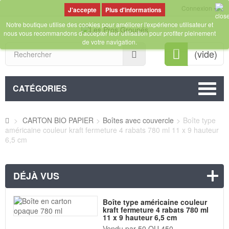
Connexion
Plus d'informations
Notre boutique utilise des cookies pour améliorer l'expérience utilisateur et
nous vous recommandons d'accepter leur utilisation pour profiter pleinement
de votre navigation.
Rechercher
(vide)
CATÉGORIES
>
CARTON BIO PAPIER
>
Boîtes avec couvercle
>
Boîte type
américaine couleur kraft fermeture 4 rabats 780 ml 11 x 9 hauteur
6,5 cm
DÉJÀ VUS
Boîte type américaine couleur
kraft fermeture 4 rabats 780 ml
11 x 9 hauteur 6,5 cm
Vendu par 50 OU 450