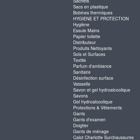
Sachets
Sacs en plastique
Bobines thermiques
HYGIENE ET PROTECTION
Hygiène
Essuie Mains
Papier toilette
Distributeur
Produits Nettoyants
Sols et Surfaces
Textile
Parfum d'ambiance
Sanitaire
Désinfection surface
Vaisselle
Savon et gel hydroalcoolique
Savons
Gel hydroalcoolique
Protections & Vêtements
Gants
Gants d'examen
Doigtier
Gants de ménage
Calot Charlotte Surchaussures