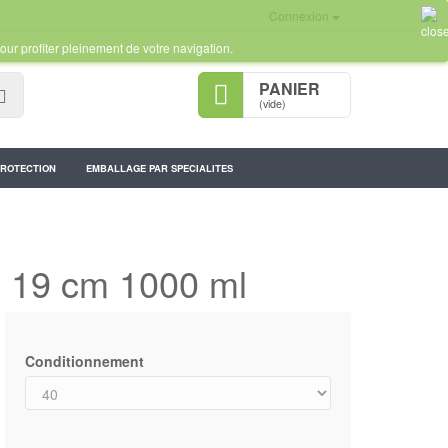
Connexion
our profiter pleinement de votre navigation.
PANIER
Rechercher
(vide)
PROTECTION
EMBALLAGE PAR SPECIALITES
re 19 cm 1000 ml
Conditionnement