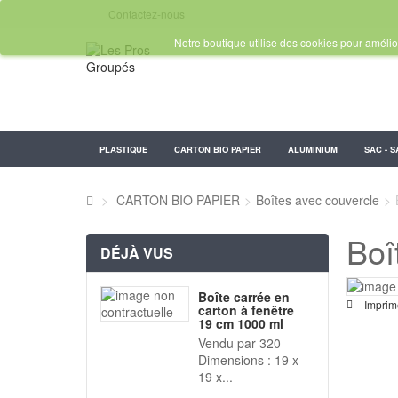
Contactez-nous
Notre boutique utilise des cookies pour amélior
PLASTIQUE
CARTON BIO PAPIER
ALUMINIUM
SAC - S
>
CARTON BIO PAPIER
>
Boîtes avec couvercle
>
Boî
DÉJÀ VUS
Boîte carrée en
Imprim
carton à fenêtre
19 cm 1000 ml
Vendu par 320
Dimensions : 19 x
19 x...