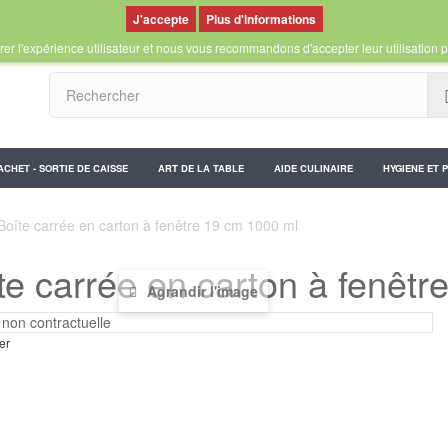
Plus d'informations
er l'expérience utilisateur et nous vous recommandons d'accepter leur utilisation p
ACHET - SORTIE DE CAISSE
ART DE LA TABLE
AIDE CULINAIRE
HYGIENE ET 
Boîte carrée en carton à fenêtre 19 cm 1000 ml
te carrée en carton à fenêt
Agrandir l'image
er