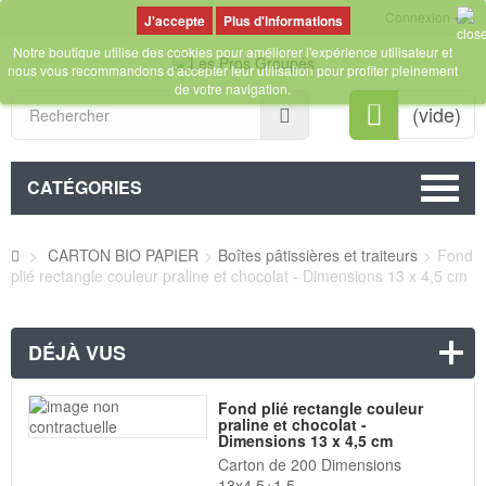
Connexion
Plus d'informations
Notre boutique utilise des cookies pour améliorer l'expérience utilisateur et
nous vous recommandons d'accepter leur utilisation pour profiter pleinement
de votre navigation.
Rechercher
(vide)
CATÉGORIES
>
CARTON BIO PAPIER
>
Boîtes pâtissières et traiteurs
>
Fond
plié rectangle couleur praline et chocolat - Dimensions 13 x 4,5 cm
DÉJÀ VUS
Fond plié rectangle couleur
praline et chocolat -
Dimensions 13 x 4,5 cm
Carton de 200 Dimensions
13x4,5+1,5...