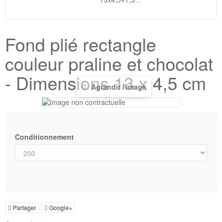
Fond plié rectangle
couleur praline et chocolat
- Dimensions 13 x 4,5 cm
Agrandir l'image
Conditionnement
Partager
Google+