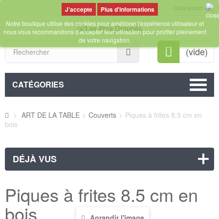
Connexion
Plus d'informations
Notre boutique utilise des cookies pour améliorer l'expérience utilisateur et
nous vous recommandons d'accepter leur utilisation pour profiter pleinement
de votre navigation.
Rechercher
(vide)
CATÉGORIES
>
ART DE LA TABLE
>
Couverts
>
Piques à frites 8.5 cm en
bois
DÉJÀ VUS
Piques à frites 8.5 cm en
bois
Agrandir l'image