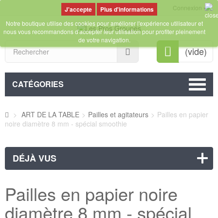
Connexion
Plus d'informations
Notre boutique utilise des cookies pour améliorer l'expérience utilisateur et
nous vous recommandons d'accepter leur utilisation pour profiter pleinement
de votre navigation.
Rechercher
(vide)
CATÉGORIES
>
ART DE LA TABLE
>
Pailles et agitateurs
>
Pailles en papier
noire diamètre 8 mm - spécial smoothie
DÉJÀ VUS
Pailles en papier noire
diamètre 8 mm - spécial