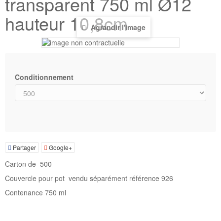
transparent 750 ml Ø12
hauteur 10,8cm
Agrandir l'image
Conditionnement
Partager
Google+
Carton de 500
Couvercle pour pot vendu séparément référence 926
Contenance 750 ml