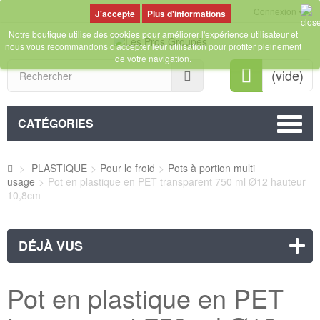
Connexion
Plus d'informations
Notre boutique utilise des cookies pour améliorer l'expérience utilisateur et
nous vous recommandons d'accepter leur utilisation pour profiter pleinement
de votre navigation.
Rechercher
(vide)
CATÉGORIES
>
PLASTIQUE
>
Pour le froid
>
Pots à portion multi
usage
>
Pot en plastique en PET transparent 750 ml Ø12 hauteur
10,8cm
DÉJÀ VUS
Pot en plastique en PET