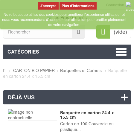
Connexion
Plus d'informations
Notre boutique utilise des cookies pour améliorer l'expérience utilisateur et
nous vous recommandons d'accepter leur utilisation pour profiter pleinement
de votre navigation.
Rechercher
(vide)
CATÉGORIES
>
CARTON BIO PAPIER
>
Barquettes et Cornets
>
Barquette
en carton 24.4 x 15.5 cm
DÉJÀ VUS
Barquette en carton 24.4 x
15.5 cm
Carton de 100 Couvercle en
plastique...