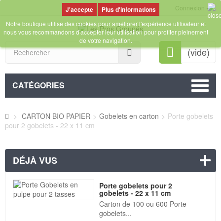
Connexion
Plus d'informations
Notre boutique utilise des cookies pour améliorer l'expérience utilisateur et
nous vous recommandons d'accepter leur utilisation pour profiter pleinement
de votre navigation.
Rechercher
(vide)
CATÉGORIES
>
CARTON BIO PAPIER
>
Gobelets en carton
>
Porte gobelets
pour 2 gobelets - 22 x 11 cm
DÉJÀ VUS
Porte gobelets pour 2
gobelets - 22 x 11 cm
Carton de 100 ou 600 Porte
gobelets...