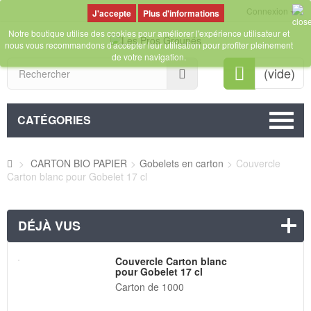
Connexion
Plus d'informations
Notre boutique utilise des cookies pour améliorer l'expérience utilisateur et
nous vous recommandons d'accepter leur utilisation pour profiter pleinement
de votre navigation.
Rechercher
(vide)
CATÉGORIES
>
CARTON BIO PAPIER
>
Gobelets en carton
>
Couvercle
Carton blanc pour Gobelet 17 cl
DÉJÀ VUS
Couvercle Carton blanc
pour Gobelet 17 cl
Carton de 1000