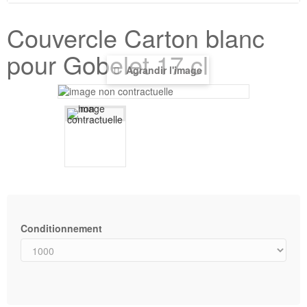
Couvercle Carton blanc
pour Gobelet 17 cl
Agrandir l'image
Conditionnement