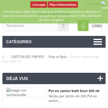
Connexion
Plus d'informations
Notre boutique utilise des cookies pour améliorer l'expérience utilisateur et
nous vous recommandons d'accepter leur utilisation pour profiter pleinement
de votre navigation.
Rechercher
(vide)
CATÉGORIES
>
CARTON BIO PAPIER
>
Pots et Bols
>
Pot en carton kraft
brun 500 ml
DÉJÀ VUS
Pot en carton kraft brun 500 ml
Vendu par carton de 300 Pot en
carton...