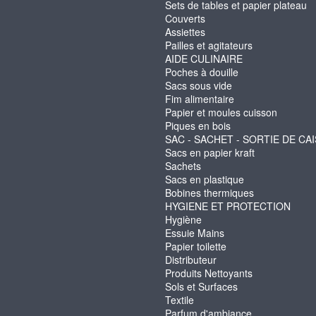
Sets de tables et papier plateau
Couverts
Assiettes
Pailles et agitateurs
AIDE CULINAIRE
Poches à douille
Sacs sous vide
Fim alimentaire
Papier et moules cuisson
Piques en bois
SAC - SACHET - SORTIE DE CA
Sacs en papier kraft
Sachets
Sacs en plastique
Bobines thermiques
HYGIENE ET PROTECTION
Hygiène
Essuie Mains
Papier toilette
Distributeur
Produits Nettoyants
Sols et Surfaces
Textile
Parfum d'ambiance