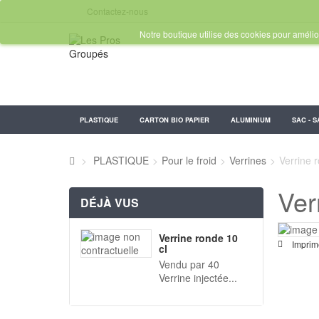
Contactez-nous
Notre boutique utilise des cookies pour amélior
PLASTIQUE
CARTON BIO PAPIER
ALUMINIUM
SAC - S
>
PLASTIQUE
>
Pour le froid
>
Verrines
>
Verrine 
Ver
DÉJÀ VUS
Verrine ronde 10
Imprim
cl
Vendu par 40
Verrine injectée...