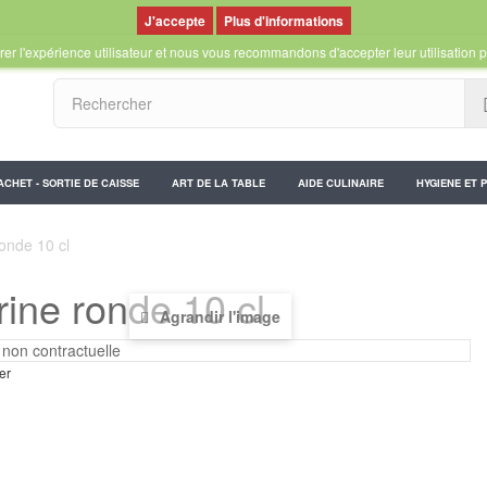
Plus d'informations
er l'expérience utilisateur et nous vous recommandons d'accepter leur utilisation p
ACHET - SORTIE DE CAISSE
ART DE LA TABLE
AIDE CULINAIRE
HYGIENE ET 
ronde 10 cl
rine ronde 10 cl
Agrandir l'image
er